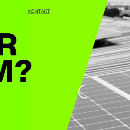
KONTAKT
R
M?